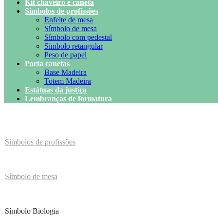
Kit chaveiro e caneta
Símbolos de profissões
Enfeite de mesa
Símbolo de mesa
Símbolo com pedestal
Símbolo retangular
Peso de papel
Porta canetas
Base Madeira
Totem Madeira
Estátuas da justiça
Lembranças de formatura
Símbolos de profissões
Símbolo de mesa
Símbolo Biologia