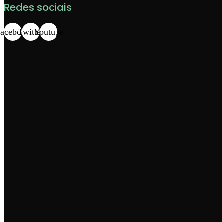
Redes sociais
acebook
Twitter
Youtube