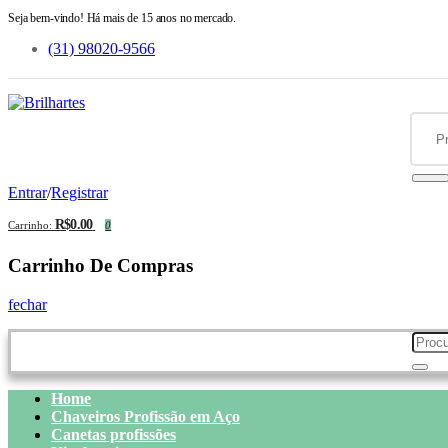
Seja bem-vindo! Há mais de 15 anos no mercado.
(31) 98020-9566
Entrar
/
Registrar
R$0.00
Carrinho:
0
Carrinho De Compras
fechar
Home
Chaveiros Profissão em Aço
Canetas profissões