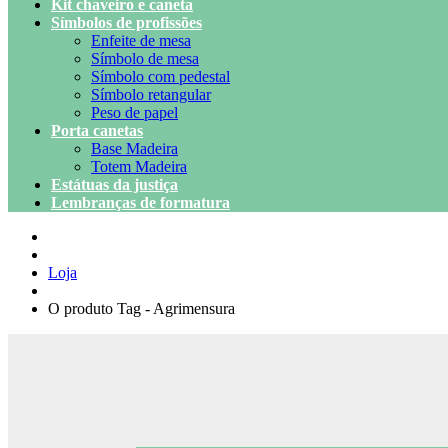
Kit chaveiro e caneta
Símbolos de profissões
Enfeite de mesa
Símbolo de mesa
Símbolo com pedestal
Símbolo retangular
Peso de papel
Porta canetas
Base Madeira
Totem Madeira
Estátuas da justiça
Lembranças de formatura
Loja
O produto Tag - Agrimensura